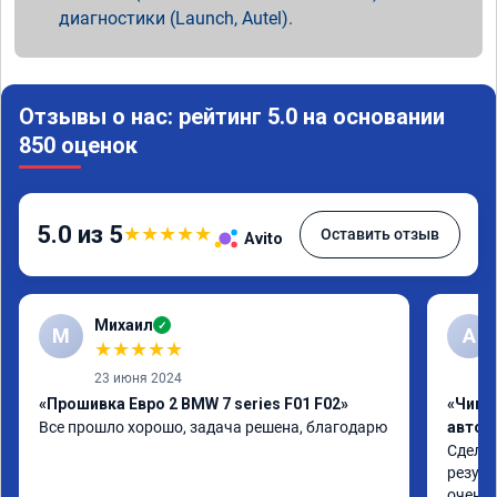
диагностики (Launch, Autel).
Отзывы о нас: рейтинг 5.0 на основании
850 оценок
5.0 из 5
★
★
★
★
★
Оставить отзыв
Avito
Михаил
✓
М
A
★
★
★
★
★
23 июня 2024
«Прошивка Евро 2 BMW 7 series F01 F02»
«Чип 
Все прошло хорошо, задача решена, благодарю
автом
Сделал
резуль
очень 