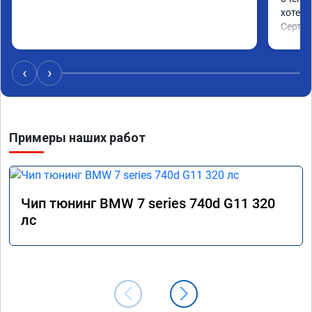
хотел.

Сертиф
‹
›
Примеры наших работ
Чип тюнинг BMW 7 series 740d G11 320
лс