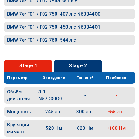
BMW 7er F01 / F02 750d 381 л.с
BMW 7er F01 / F02 750i 407 л.с N63B44O0
BMW 7er F01 / F02 750i 450 л.с N63B44O1
BMW 7er F01 / F02 760i 544 л.с
Stage 1
Stage 2
Параметр
Заводские
Тюнинг*
Прибавка
Объём
3.0
-
-
двигателя
N57D30O0
Мощность
245 л.с.
300 л.с.
+55 л.с.
Крутящий
520 Нм
620 Нм
+100 Нм
момент