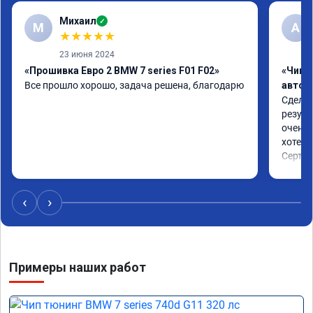
Михаил
✓
М
A
★
★
★
★
★
23 июня 2024
«Прошивка Евро 2 BMW 7 series F01 F02»
«Чип 
Все прошло хорошо, задача решена, благодарю
автом
Сделал
резуль
очень 
хотел.

Сертиф
‹
›
Примеры наших работ