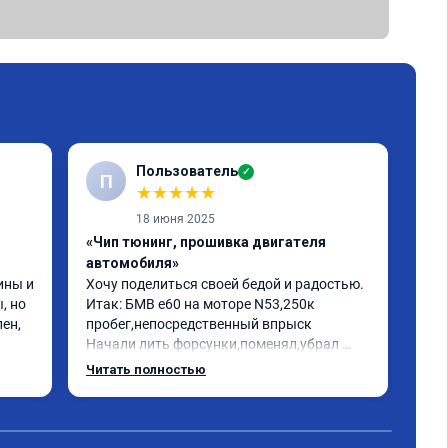
Пользователь
✓
П
★
★
★
★
★
18 июня 2025
«Чип тюнинг, прошивка двигателя
«Чи
автомобиля»
отк
ны и 
Хочу поделиться своей бедой и радостью.

БМВ
 но 
Итак: БМВ е60 на моторе N53,250к 
отк
ен, 
пробег,непосредственный впрыск

Авт
Начали лить форсунки,поменял,убрал 
дин
катализаторы,обратился к одному 
отк
Читать полностью
Чит
кренделю прошить на евро 2,машина 
мот
работала как попало,трясло на 
Рек
холостых,этот чудо диагност прошивщик 
про
сказал что она у меня зашита на евро 0 и 