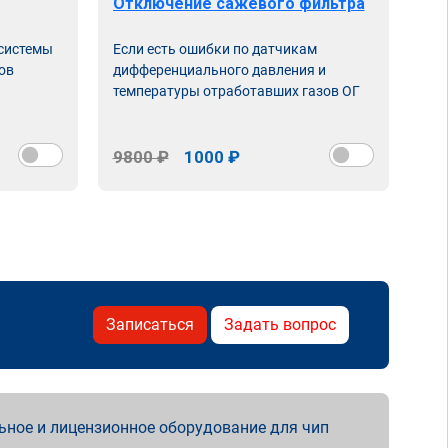
Отключение сажевого фильтра
От
 системы
Если есть ошибки по датчикам
Впу
ов
дифференциального давления и
неи
температуры отработавших газов ОГ
9800 ₽
1000 ₽
98
Записаться
Задать вопрос
ьное и лицензионное оборудование для чип