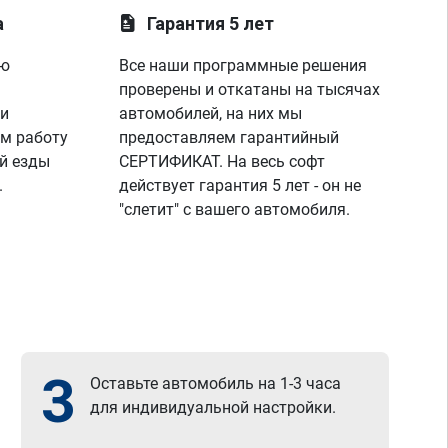
лаунче увидели что не так с машино!
а
Гарантия 5 лет
покатался,понаблюдал,радуюсь,заехал к 
парням,они бесплатно подключили 
ую
Все наши программные решения
диагностику,глянули что всё нормально и 
я поехал радостный,записавшись к ним 
проверены и откатаны на тысячах
же на чип тюнинг,парни вы лучшие!
 и
автомобилей, на них мы
спасибо вашей команде за отличную 
м работу
предоставляем гарантийный
работу,сервис отличный, рекомендую!
й езды
СЕРТИФИКАТ. На весь софт
всем добра)
.
действует гарантия 5 лет - он не
"слетит" с вашего автомобиля.
3
Оставьте автомобиль на 1-3 часа
для индивидуальной настройки.