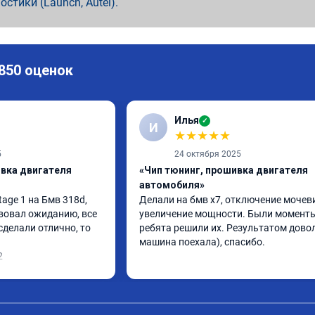
ностики (Launch, Autel).
 850 оценок
Илья
✓
И
★
★
★
★
★
5
24 октября 2025
ивка двигателя
«Чип тюнинг, прошивка двигателя
автомобиля»
ge 1 на Бмв 318d, 
Делали на бмв х7, отключение мочеви
вовал ожиданию, все 
увеличение мощности. Были моменты,
делали отлично, то 
ребята решили их. Результатом довол
машина поехала), спасибо.
2