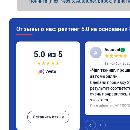
тюнинга (Flex, Kess 3, Autotuner, Bitbox) и диаг
Отзывы о нас: рейтинг 5.0 на основании
Account
✓
A
5.0 из 5
★
★
★
★
★
★
★
★
★
★
18 ноября 202
«Чип тюнинг, прош
Avito
автомобиля»
Сделали прошивку Sta
результат соответст
очень понравилось, с
что хотел.

Сертификат: A01090
Оставить отзыв
‹
›