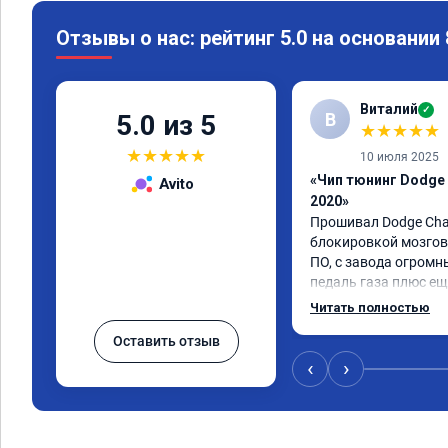
Отзывы о нас: рейтинг 5.0 на основании
Виталий
✓
В
5.0 из 5
★
★
★
★
★
★
★
★
★
★
10 июля 2025
«Чип тюнинг Dodge 
Avito
2020»
Прошивал Dodge Charg
блокировкой мозгов 
ПО, с завода огромн
педаль газа плюс ещ
приехал снизить до 
Читать полностью
недостаток.

Оставить отзыв
Когда забирал машин
всего железа под но
‹
›
течение примерно 200
было почти никаких 
полном открытии дро
нормального отклика 