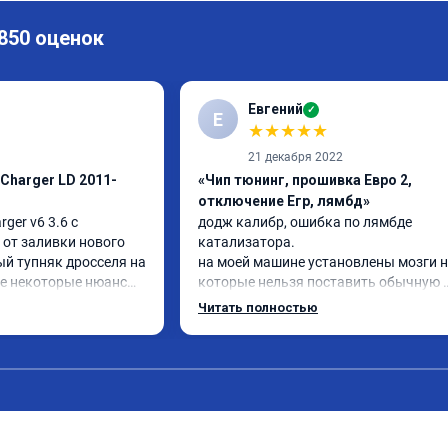
 850 оценок
Евгений
✓
Е
★
★
★
★
★
21 декабря 2022
Charger LD 2011-
«Чип тюнинг, прошивка Евро 2,
отключение Егр, лямбд»
er v6 3.6 с 
додж калибр, ошибка по лямбде 
от заливки нового 
катализатора.

ый тупняк дросселя на 
на моей машине установлены мозги н
е некоторые нюансы, 
которые нельзя поставить обычную 
минимума этот 
прошивку под евро 2.

Читать полностью
обратился к Даниилу, он направил 
у сказали адаптация 
исходный код мозгов программисту, 
вую прошивку в 
который изменил код, далее Даниил з
км, по началу не 
сек залил его в мозги.

изменений, при 
проехал уже 100 км ошибка не появил
сселя и не было 
машина едет хорошо.

на газ, НО по 
хотя раньше после сброса ошибке 