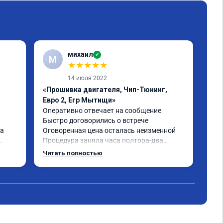
михаил
✓
М
★
★
★
★
★
14 июля 2022
«Прошивка двигателя, Чип-Тюнинг,
«Чи
Евро 2, Егр Мытищи»
Отл
маш
Оперативно отвечает на сообщение

гла
Быстро договорились о встрече

пер
а 
Оговоренная цена осталась неизменной

без
Процедура заняла часа полтора-два

ден
Хороший результат

Читать полностью
Чит
о ко
убрали экологию, прошили стейдж 1

поч
Машина стала значительно приятнее 
раз
а 30 
откликаться на педаль газа

рек
по приросту мощности пока не могу 
ась, 
сказать наверняка, машина ещё не 
прошла адаптацию, но по субъективным 
ощущениям - пропали провалы
