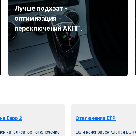
Лучше подхват -
оптимизация
переключений АКПП.
ка Евро 2
Отключение ЕГР
лен катализатор - отключение
Если неисправен Клапан EGR