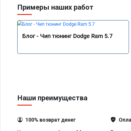
прошествии 500-600к
Примеры наших работ
установилась жара 3
температура на впус
за 60, с постоянно 
он наконец-то поехал
прыгает в соседний 
Блог - Чип тюнинг Dodge Ram 5.7
дросселя, нажал-поех
полностью устраива
работа.

По результату дают 
о прошивке с гарант
Наши преимущества
100% возврат денег
Опла