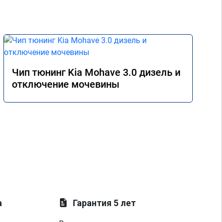
жду, пока прошивка раскроет весь свой 
потенциал)

авто Додж Рэм 5.7
Чип тюнинг Kia Mohave 3.0 дизель и
отключение мочевины
а
Гарантия 5 лет