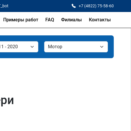
T_bot
+7 (4822) 75-58-60
Примеры работ
FAQ
Филиалы
Контакты
ери