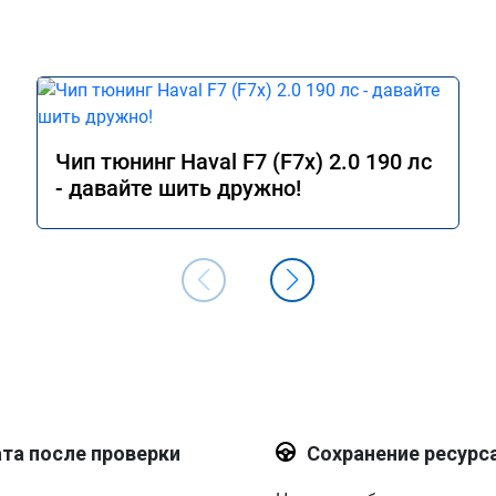
м, когда в Москве 
выскакивал ошибка через 20км.

5+ градусов, 
работой доволен.
ке в пробках убежала 
включенным климатом, 
, как должен, легко 
ряд без задержки 
ал. Теперь меня 
Чип тюнинг Haval F7 (F7x) 2.0 190 лс
ет проделанная 
- давайте шить дружно!
номерной сертификат 
ией.
та после проверки
Сохранение ресурс