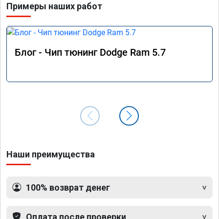
Примеры наших работ
60, с 
наконе
в сосе
поехал
продел
Блог - Чип тюнинг Dodge Ram 5.7
По рез
прошив
Наши преимущества
100% возврат денег
Оплата после проверки