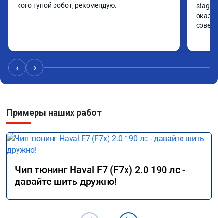
кого тупой робот, рекомендую.
stage 
оказан
совет
‹
›
Примеры наших работ
Чип тюнинг Haval F7 (F7x) 2.0 190 лс -
давайте шить дружно!