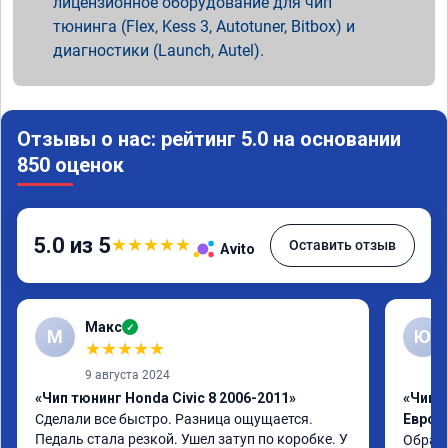
лицензионное оборудование для чип
тюнинга (Flex, Kess 3, Autotuner, Bitbox) и
диагностики (Launch, Autel).
Отзывы о нас: рейтинг 5.0 на основании
850 оценок
5.0 из 5
★
★
★
★
★
Оставить отзыв
Avito
Макс
✓
М
Ю
★
★
★
★
★
9 августа 2024
«Чип тюнинг Honda Civic 8 2006-2011»
«Чип т
Сделали все быстро. Разница ощущается. 
Евро 2
Педаль стала резкой. Ушел затуп по коробке. У 
Обрати