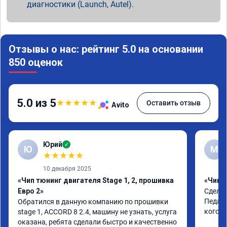
диагностики (Launch, Autel).
Отзывы о нас: рейтинг 5.0 на основании
850 оценок
5.0 из 5
★
★
★
★
★
Оставить отзыв
Avito
Юрий
✓
Ю
М
★
★
★
★
★
10 декабря 2025
«Чип тюнинг двигателя Stage 1, 2, прошивка
«Чип т
Евро 2»
Сделал
Педаль
Обратился в данную компанию по прошивки

кого т
stage 1, ACCORD 8 2.4, машину не узнать, услуга 
оказана, ребята сделали быстро и качественно
