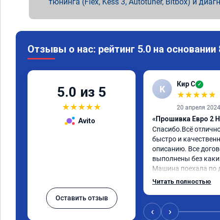
тюнинга (Flex, Kess 3, Autotuner, Bitbox) и диаг
Отзывы о нас: рейтинг 5.0 на основании
Кир С
✓
К
5.0 из 5
★
★
★
★
★
★
★
★
★
★
20 апреля 202
«Прошивка Евро 2 H
Avito
Спасибо.Всё отличн
быстро и качественно
описанию. Все догов
выполнены без каких
Машина поехала по д
обещали. Всё понра
Читать полностью
данную компанию.
Оставить отзыв
‹
›