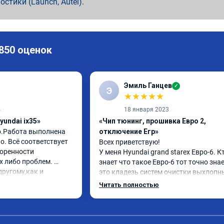
ностики (Launch, Autel).
 850 оценок
Эмиль Ганцев
✓
Э
★
★
★
★
★
4
18 января 2023
yundai ix35»
«Чип тюнинг, прошивка Евро 2,
о.Работа выполнена 
отключение Егр»
. Всё соответствует 
Всех приветствую!

оренности 
У меня Hyundai grand starex Евро-6. Кт
 либо проблем. 
знает что такое Евро-6 тот точно знае
ругому,как и 
это кладезь систем очистки выхлопны
вилось. Рекомендую 
газов, там и ЕГР и мочевина, сажевый
Читать полностью
фильтр и катализатор и тд

Обратился к ребятам чтобы отключил
все эти системы.

Хорошие специалисты, сделали все в 