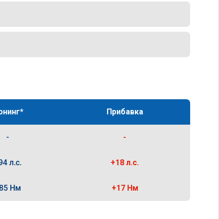
юнинг*
Прибавка
-
-
94 л.с.
+18 л.с.
85 Нм
+17 Нм