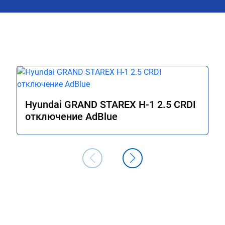
как договаривались, всегда были на 
связи, дали гарантию на работы, а 
Главное!!!! Машина стала ракетой 🚀!!!
поехало, ничего теперь не мешает 
двигаться в оживленном городе, 
маневренность +1000 сразу.

В общем рекомендую. Всем добра и 
прямого пути!
Hyundai GRAND STAREX H-1 2.5 CRDI
отключение AdBlue