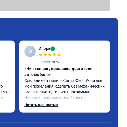
Игорь
✓
И
С
★
★
★
★
★
3 июля 2025
«Чип тюнинг, прошивка двигателя
«От
автомобиля»
про
Сделали чип тюнинг Санта Фе 2. Учли все 
Спа
о 
мои пожелания, сделать без механических 
при
т что 
вмешательств, только программно. 
про
х 
Назвали цену сразу, она была по 
ком
 
окончании работ без изменений. 
Читать полностью
Александр профи своего дела, спокойно 
и 
ответил на все мои вопросы и 
качественно сделал работу. Спасибо 
срок 
большое и процветания сервису!!!