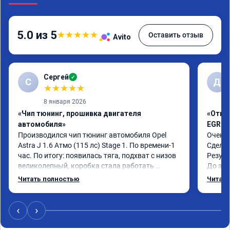
5.0 из 5
★
★
★
★
★
Оставить отзыв
Avito
Сергей
✓
С
Д
★
★
★
★
★
8 января 2026
«Чип тюнинг, прошивка двигателя
«Отклю
автомобиля»
EGR»
Производился чип тюнинг автомобиля Opel 
Очень 
Astra J 1.6 Атмо (115 лс) Stage 1. По времени-1 
Сделал
час. По итогу: появилась тяга, подхват с низов 
Резуль
великолепный, коробка стала работать 
До это
плавнее. На трассе быстрее скидывает 
конски
Читать полностью
Читать
передачу и легко держит обороты до 5000 при 
огромн
ускорении. Вообщем доволен как слон ))) 
Рекомендую компанию!

‹
›
Номер сертификата: А011870 от 06.01.2026