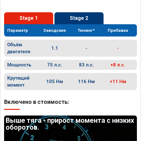
Stage 1
Stage 2
Параметр
Заводские
Тюнинг*
Прибавка
Объём
1.1
-
-
двигателя
Мощность
75 л.с.
83 л.с.
+8 л.с.
Крутящий
105 Нм
116 Нм
+11 Нм
момент
Включено в стоимость:
Выше тяга - прирост момента с низких
оборотов.