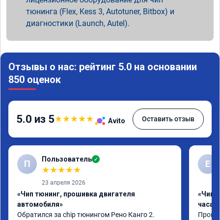
тюнинга (Flex, Kess 3, Autotuner, Bitbox) и
диагностики (Launch, Autel).
Отзывы о нас: рейтинг 5.0 на основании
850 оценок
5.0 из 5
★
★
★
★
★
Оставить отзыв
Avito
Пользователь
✓
П
Е
★
★
★
★
★
23 апреля 2026
«Чип тюнинг, прошивка двигателя
«Чип 
автомобиля»
часа»
Обратился за chip тюнингом Рено Канго 2.

Прошив