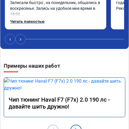
Записали быстро , на понедельник, общались в 
года. 
воскресенье. Запись на удобное мне время в 
Реком
18:00.

Работу выполнили за 30 минут, качественно, 
Читать полностью
эффектом доволен. Спасибо 🤝
‹
›
Примеры наших работ
Чип тюнинг Haval F7 (F7x) 2.0 190 лс -
давайте шить дружно!