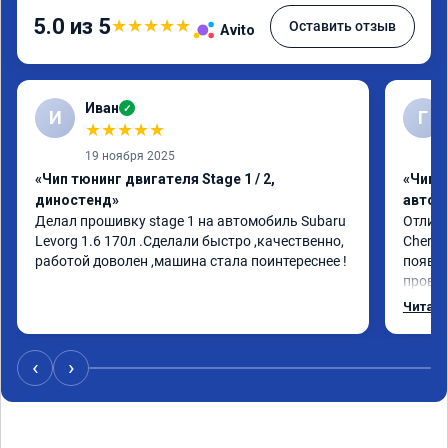
5.0 из 5
★
★
★
★
★
Оставить отзыв
Avito
Иван
✓
И
Г
★
★
★
★
★
19 ноября 2025
«Чип тюнинг двигателя Stage 1 / 2,
«Чип 
диностенд»
автом
Делал прошивку stage 1 на автомобиль Subaru 
Отличн
Levorg 1.6 170л .Сделали быстро ,качественно, 
Chery 
работой доволен ,машина стала поинтереснее !
появил
провал
режиме
Читать
профес
Рекоме
‹
›