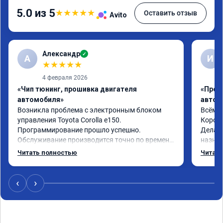
5.0 из 5
★
★
★
★
★
Оставить отзыв
Avito
Александр
✓
А
И
★
★
★
★
★
4 февраля 2026
«Чип тюнинг, прошивка двигателя
«Проф
автомобиля»
автом
Возникла проблема с электронным блоком 
Всём з
управления Toyota Corolla e150. 
Королл
Программирование прошло успешно. 
Делал 
Обслуживание производится точно по времени 
назнач
записи, без задержек. Работой сервиса 
резуль
Читать полностью
Читать
доволен.
‹
›