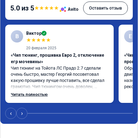
5.0 из 5
★
★
★
★
★
Оставить отзыв
Avito
Виктор
✓
В
Е
★
★
★
★
★
20 февраля 2025
«Чип тюнинг, прошивка Евро 2, отключение
«Чип 
егр мочевины»
проши
Чип тюнинг на Тойота ЛС Прадо 2.7 сделали 
Обрати
очень быстро, мастер Георгий посоветовал 
двигат
какую прошивку лучше поставить, все сделал 
назнач
грамотно. Чип тюнингом очень доволен, 
рекоме
машина ожила немного, отзыв на педаль газа 
Читать полностью
стал значительно лучше. Такое ощущение, что 
коробка даже стала работать лучше, пропали 
провалы. Расход топлива остался таким же, но 
‹
›
динамика улучшилась. Советую этот сервис 
всем. Спасибо!!!