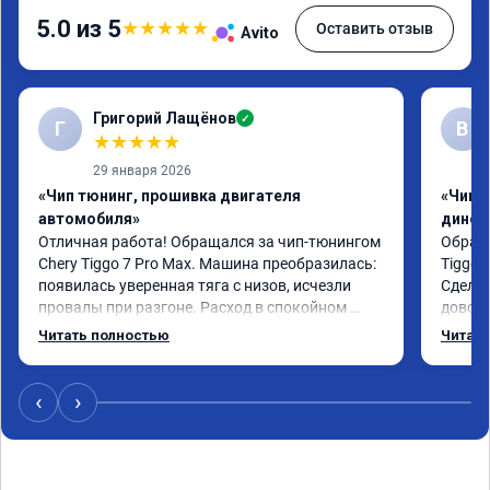
5.0 из 5
★
★
★
★
★
Оставить отзыв
Avito
Григорий Лащёнов
✓
Г
В
★
★
★
★
★
29 января 2026
«Чип тюнинг, прошивка двигателя
«Чип т
автомобиля»
динос
Отличная работа! Обращался за чип-тюнингом 
Обрати
Chery Tiggo 7 Pro Max. Машина преобразилась: 
Tiggo 
появилась уверенная тяга с низов, исчезли 
Сделал
провалы при разгоне. Расход в спокойном 
доволен
режиме даже немного снизился. Все сделали 
Автомо
Читать полностью
Читать
профессионально, с подробной консультацией. 
Спасиб
Рекомендую всем, кто сомневается.
‹
›