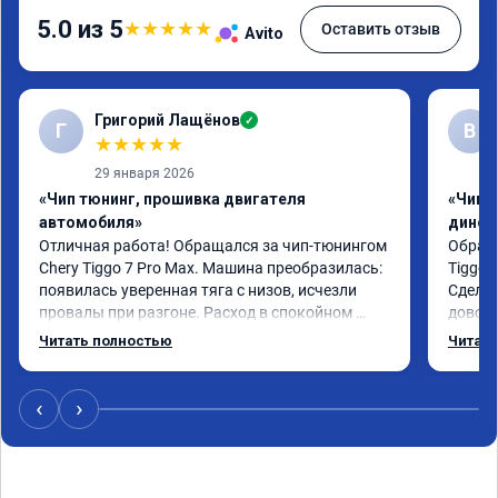
5.0 из 5
★
★
★
★
★
Оставить отзыв
Avito
Григорий Лащёнов
✓
Г
В
★
★
★
★
★
29 января 2026
«Чип тюнинг, прошивка двигателя
«Чип т
автомобиля»
динос
Отличная работа! Обращался за чип-тюнингом 
Обрати
Chery Tiggo 7 Pro Max. Машина преобразилась: 
Tiggo 
появилась уверенная тяга с низов, исчезли 
Сделал
провалы при разгоне. Расход в спокойном 
доволен
режиме даже немного снизился. Все сделали 
Автомо
Читать полностью
Читать
профессионально, с подробной консультацией. 
Спасиб
Рекомендую всем, кто сомневается.
‹
›