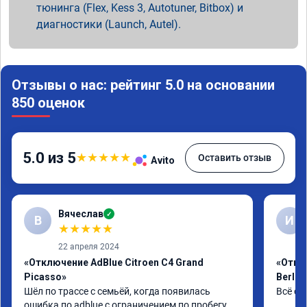
тюнинга (Flex, Kess 3, Autotuner, Bitbox) и
диагностики (Launch, Autel).
Отзывы о нас: рейтинг 5.0 на основании
850 оценок
5.0 из 5
★
★
★
★
★
Оставить отзыв
Avito
Вячеслав
✓
В
И
★
★
★
★
★
22 апреля 2024
«Отключение AdBlue Citroen C4 Grand
«Откл
Picasso»
Berlin
Шёл по трассе с семьёй, когда появилась 
Всё сд
ошибка по adblue с ограничением по пробегу, 