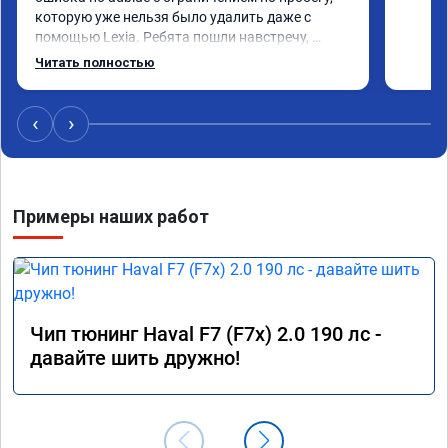
которую уже нельзя было удалить даже с 
помощью Lexia. Ребята пошли навстречу, 
оперативно приняли и за час отшили как 
Читать полностью
adblue, так и eolys. Отпуск не был сорван ))
‹
›
Примеры наших работ
Чип тюнинг Haval F7 (F7x) 2.0 190 лс -
давайте шить дружно!