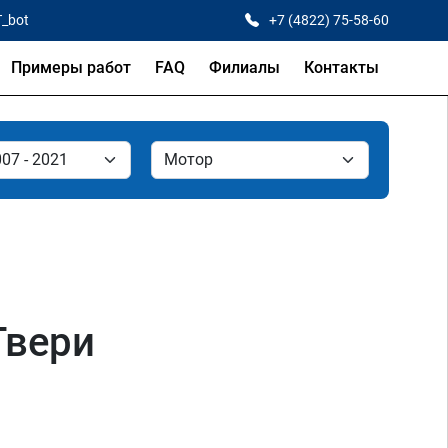
T_bot
+7 (4822) 75-58-60
Примеры работ
FAQ
Филиалы
Контакты
Твери