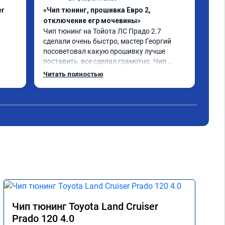
er
«Чип тюнинг, прошивка Евро 2,
«Чи
отключение егр мочевины»
про
Чип тюнинг на Тойота ЛС Прадо 2.7 
Обр
сделали очень быстро, мастер Георгий 
дви
посоветовал какую прошивку лучше 
в н
поставить, все сделал грамотно. Чип 
дов
тюнингом очень доволен, машина ожила 
луч
Читать полностью
немного, отзыв на педаль газа стал 
значительно лучше. Такое ощущение, что 
коробка даже стала работать лучше, 
пропали провалы. Расход топлива 
остался таким же, но динамика 
улучшилась. Советую этот сервис всем. 
Спасибо!!!
Чип тюнинг Toyota Land Cruiser
Prado 120 4.0