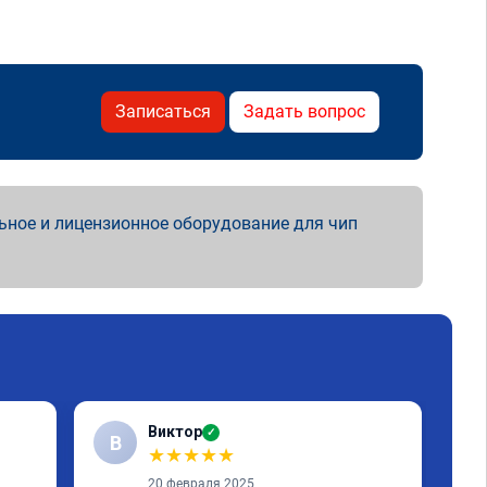
Записаться
Задать вопрос
ьное и лицензионное оборудование для чип
Виктор
✓
В
Е
★
★
★
★
★
20 февраля 2025