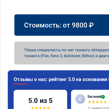
Стоимость: от
9800
₽
Наши специалисты по чип тюнингу обладают
тюнинга (Flex, Kess 3, Autotuner, Bitbox) и диаг
Отзывы о нас: рейтинг 5.0 на основании
Евгений
✓
Е
5.0 из 5
★
★
★
★
★
★
★
★
★
★
21 ноября 202