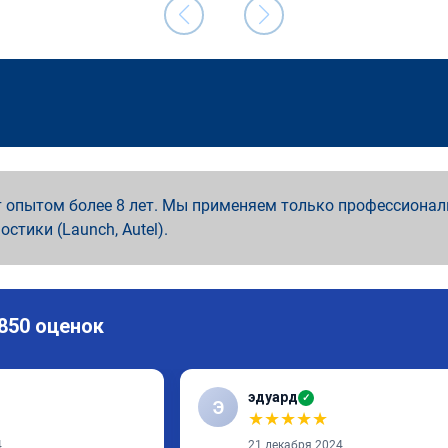
 опытом более 8 лет. Мы применяем только профессионал
ностики (Launch, Autel).
 850 оценок
эдуард
✓
Э
★
★
★
★
★
4
21 декабря 2024