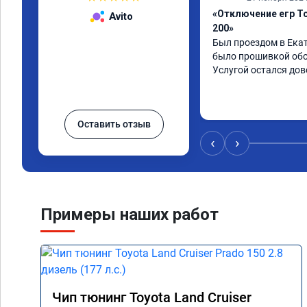
«Отключение егр To
Avito
200»
Был проездом в Екат
было прошивкой обой
Услугой остался дов
Оставить отзыв
‹
›
Примеры наших работ
Чип тюнинг Toyota Land Cruiser