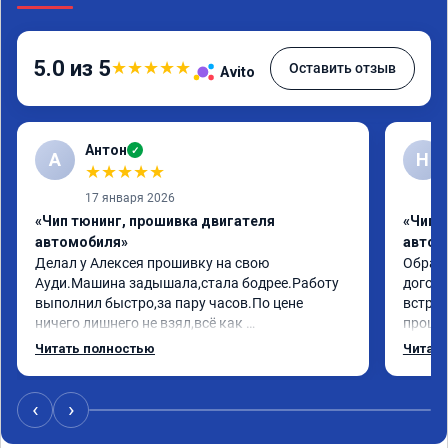
5.0 из 5
★
★
★
★
★
Оставить отзыв
Avito
Антон
✓
А
Н
★
★
★
★
★
17 января 2026
«Чип тюнинг, прошивка двигателя
«Чип 
автомобиля»
автом
Делал у Алексея прошивку на свою 
Обрати
Ауди.Машина задышала,стала бодрее.Работу 
догово
выполнил быстро,за пару часов.По цене 
встрет
ничего лишнего не взял,всё как 
прошил
договаривались заранее.После работы 
Арман 
Читать полностью
Читать
возникали вопросы,всегда консультировал и 
летела
был на связи.Теперь знаю,куда ехать в случае 
Арману
поломки авто.Однозначно рекомендую 
машина
‹
›
Алексея как грамотного специалиста!
вам!!!!!