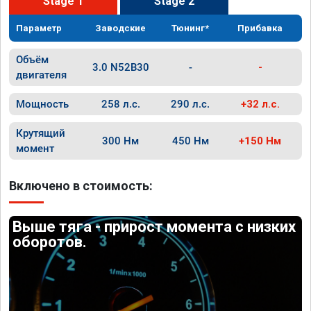
Stage 1
Stage 2
Параметр
Заводские
Тюнинг*
Прибавка
Объём
3.0 N52B30
-
-
двигателя
Мощность
258 л.с.
290 л.с.
+32 л.с.
Крутящий
300 Нм
450 Нм
+150 Нм
момент
Включено в стоимость:
Выше тяга - прирост момента с низких
оборотов.