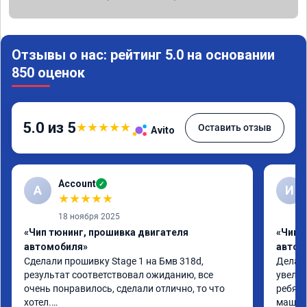
Отзывы о нас: рейтинг 5.0 на основании
850 оценок
5.0 из 5
★
★
★
★
★
Оставить отзыв
Avito
Account
✓
A
И
★
★
★
★
★
18 ноября 2025
«Чип тюнинг, прошивка двигателя
«Чип 
автомобиля»
автом
Сделали прошивку Stage 1 на Бмв 318d, 
Делали
результат соответствовал ожиданию, все 
увелич
очень понравилось, сделали отлично, то что 
ребята
хотел.

машина