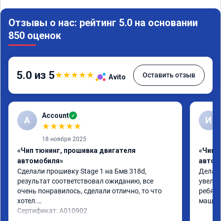
Отзывы о нас: рейтинг 5.0 на основании
850 оценок
5.0 из 5
★
★
★
★
★
Оставить отзыв
Avito
Account
✓
A
И
★
★
★
★
★
18 ноября 2025
«Чип тюнинг, прошивка двигателя
«Чип 
автомобиля»
автом
Сделали прошивку Stage 1 на Бмв 318d, 
Делали
результат соответствовал ожиданию, все 
увелич
очень понравилось, сделали отлично, то что 
ребята
хотел.

машина
Сертификат: A010902