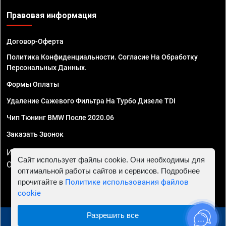
Правовая информация
Договор-Оферта
Политика Конфиденциальности. Согласие На Обработку
Персональных Данных.
Формы Оплаты
Удаление Сажевого Фильтра На Турбо Дизеле TDI
Чип Тюнинг BMW После 2020.06
Заказать Звонок
ИП Смирнов Георгий Павлович. ИНН 781302555843,
Сайт использует файлы cookie. Они необходимы для
ОГРНИП 324470400032610
оптимальной работы сайтов и сервисов. Подробнее
прочитайте в
Политике использования файлов
cookie
Разрешить все
© 2010 - 2026 Чип тюнинг в Твери - Автосервис "Евро