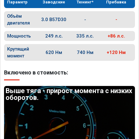
Параметр
Заводские
Тюнинг*
Прибавка
Объём
3.0 B57D30
-
-
двигателя
Мощность
249 л.с.
335 л.с.
+86 л.с.
Крутящий
620 Нм
740 Нм
+120 Нм
момент
Включено в стоимость:
Выше тяга - прирост момента с низких
оборотов.