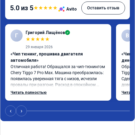
5.0 из 5
★
★
★
★
★
Оставить отзыв
Avito
Григорий Лащёнов
✓
Г
В
★
★
★
★
★
29 января 2026
«Чип тюнинг, прошивка двигателя
«Чип т
автомобиля»
динос
Отличная работа! Обращался за чип-тюнингом 
Обрати
Chery Tiggo 7 Pro Max. Машина преобразилась: 
Tiggo 
появилась уверенная тяга с низов, исчезли 
Сделал
провалы при разгоне. Расход в спокойном 
доволен
режиме даже немного снизился. Все сделали 
Автомо
Читать полностью
Читать
профессионально, с подробной консультацией. 
Спасиб
Рекомендую всем, кто сомневается.
‹
›